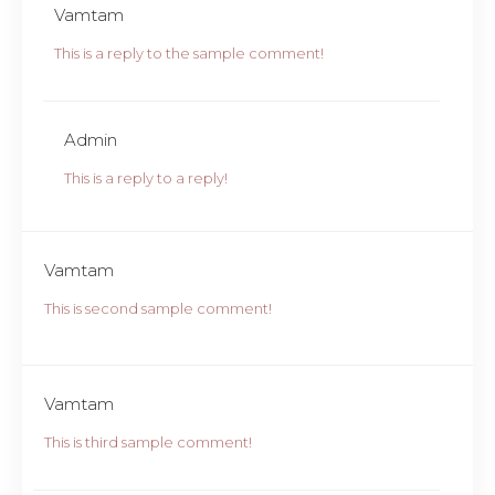
Vamtam
This is a reply to the sample comment!
Admin
This is a reply to a reply!
Vamtam
This is second sample comment!
Vamtam
This is third sample comment!