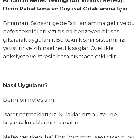
Bhramari Nefes Tekniği (Arı Vızıltısı Nefesi):
Derin Rahatlama ve Duyusal Odaklanma İçin
Bhramari, Sanskritçe'de "arı" anlamına gelir ve bu
nefes tekniği arı vızıltısına benzeyen bir ses
çıkararak uygulanır. Bu teknik sinir sisteminizi
yatıştırır ve zihinsel netlik sağlar. Özellikle
anksiyete ve stresle başa çıkmada etkilidir.
Nasıl Uygulanır?
Derin bir nefes alın.
İşaret parmaklarınızı kulaklarınızın üzerine
koyarak kulaklarınızı kapatın.
Nefes verirken, hafif bir "mmmm" sesi çıkarın, bu