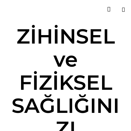

Sk
ZİHİNSEL
to
co
ve
FİZİKSEL
SAĞLIĞINI
ZI